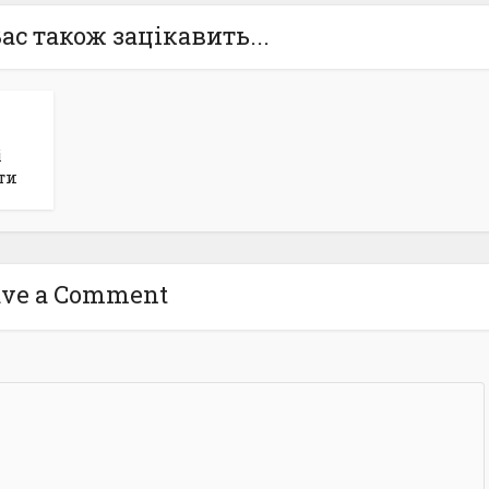
ас також зацікавить...
і
ти
ave a Comment