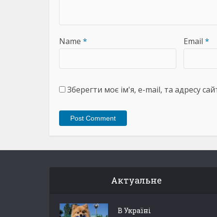
Name
*
Email
*
Зберегти моє ім'я, e-mail, та адресу с
Актуальне
В Україні