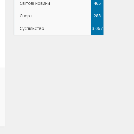
Світові новини
465
Спорт
288
Суспільство
3 067