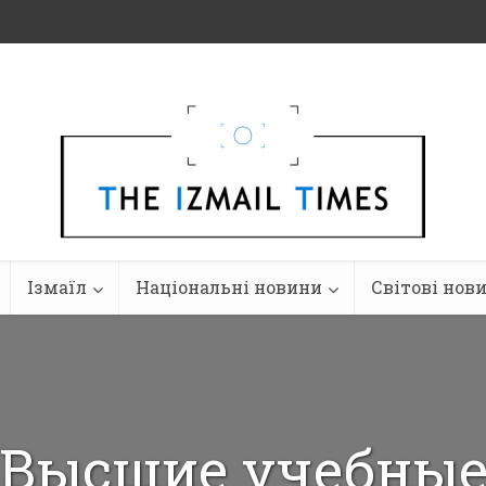
Ізмаїл
Національні новини
Світові нов
Высшие учебны