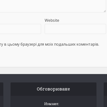
Website
айту в цьому браузері для моїх подальших коментарів.
Обговорюване
Измаил: