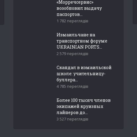
«Морречсервис»
возобновил выдачу
паспортов...
1 782 переглядів
Измаильчане на
транспортном форуме
UKRAINIAN PORTS...
2 579 переглядів
Скандал в измаильской
школе: учительницу-
буллера...
4 785 переглядів
Более 100 тысяч членов
экипажей круизных
лайнеров до...
3 527 переглядів