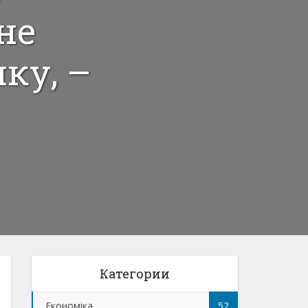
не
ку, –
Категории
Економіка
52