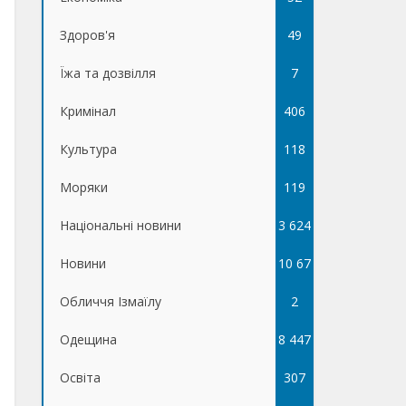
Здоров'я
49
Їжа та дозвілля
7
Кримінал
406
Культура
118
Моряки
119
Національні новини
3 624
Новини
10 67
Обличчя Ізмаїлу
5
2
Одещина
8 447
Освіта
307