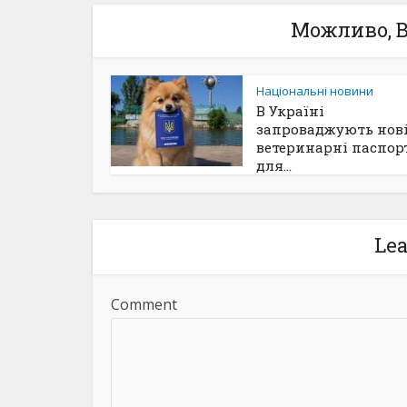
Можливо, В
Національні новини
В Україні
запроваджують нов
ветеринарні паспор
для...
Le
Comment