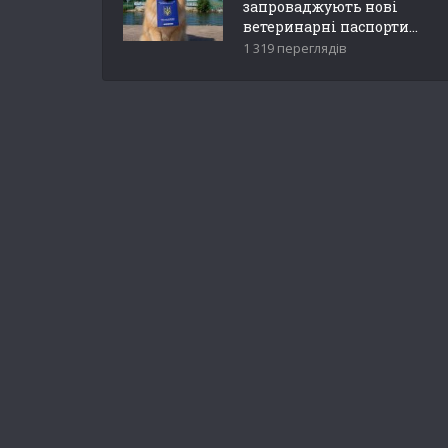
запроваджують нові
ветеринарні паспорти...
1 319 переглядів