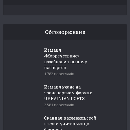
Обговорюване
Измаил:
«Морречсервис»
возобновил выдачу
паспортов...
1 782 переглядів
Измаильчане на
транспортном форуме
UKRAINIAN PORTS...
2 581 переглядів
Скандал в измаильской
школе: учительницу-
буллера...