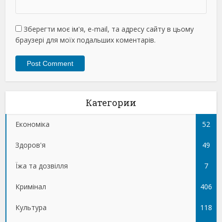
Зберегти моє ім'я, e-mail, та адресу сайту в цьому
браузері для моїх подальших коментарів.
Категории
Економіка
52
Здоров'я
49
Їжа та дозвілля
7
Кримінал
406
Культура
118