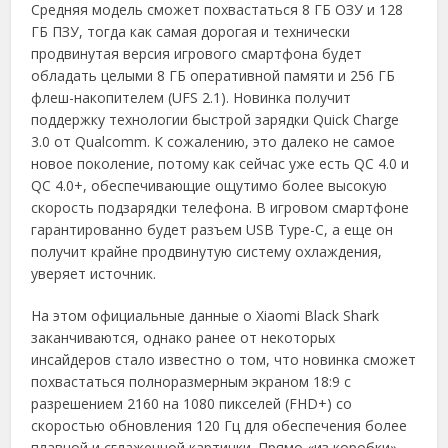
Средняя модель сможет похвастаться 8 ГБ ОЗУ и 128
ГБ ПЗУ, тогда как самая дорогая и технически
продвинутая версия игрового смартфона будет
обладать целыми 8 ГБ оперативной памяти и 256 ГБ
флеш-накопителем (UFS 2.1). Новинка получит
поддержку технологии быстрой зарядки Quick Charge
3.0 от Qualcomm. К сожалению, это далеко не самое
новое поколение, потому как сейчас уже есть QC 4.0 и
QC 4.0+, обеспечивающие ощутимо более высокую
скорость подзарядки телефона. В игровом смартфоне
гарантированно будет разъем USB Type-C, а еще он
получит крайне продвинутую систему охлаждения,
уверяет источник.
На этом официальные данные о Xiaomi Black Shark
заканчиваются, однако ранее от некоторых
инсайдеров стало известно о том, что новинка сможет
похвастаться полноразмерным экраном 18:9 с
разрешением 2160 на 1080 пикселей (FHD+) со
скоростью обновления 120 Гц для обеспечения более
плавной и сглаженной картинки. Прямо «из коробки»