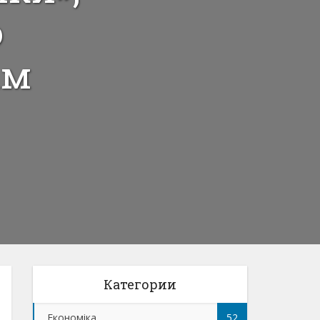
о
ам
Категории
Економіка
52