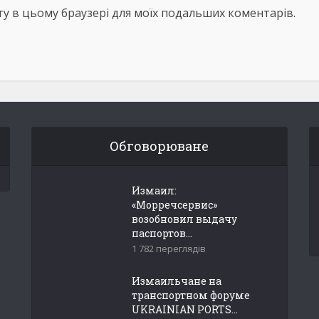
айту в цьому браузері для моїх подальших коментарів.
Обговорюване
Измаил:
«Морречсервис»
возобновил выдачу
паспортов...
1 782 переглядів
Измаильчане на
транспортном форуме
UKRAINIAN PORTS...