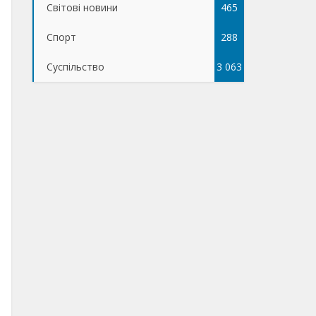
Світові новини
465
Спорт
288
Суспільство
3 063