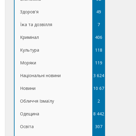
Здоров'я
49
Їжа та дозвілля
7
Кримінал
406
Культура
118
Моряки
119
Національні новини
3 624
Новини
10 67
Обличчя Ізмаїлу
5
2
Одещина
8 442
Освіта
307