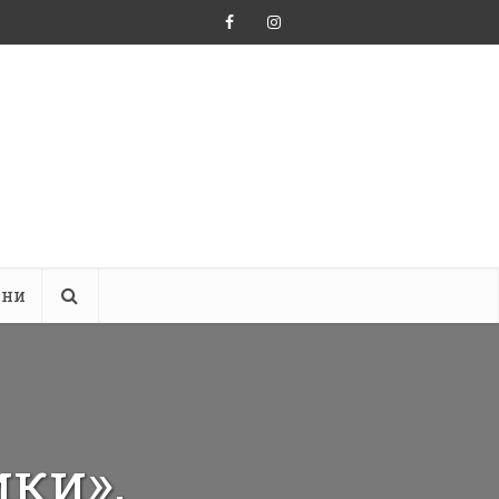
ини
ки»,