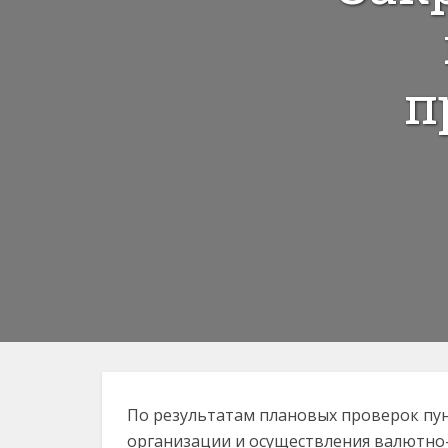
п
По результатам плановых проверок пу
организации и осуществления валютно-