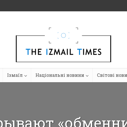
Ізмаїл
Національні новини
Світові нов
рывают «обменни