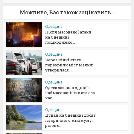
Можливо, Вас також зацікавить...
Одещина
Після масованої атаки
на Одещині
пошкоджено...
Одещина
Через нічні атаки
перекрили міст Маяки:
утворилася...
Одещина
Одеса зазнала однієї з
наймасованіших атак за
час...
Одещина
Дунай на Одещині досяг
історичного мінімуму:
рівень...