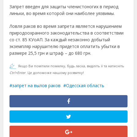
Запрет введен для защиты членистоногих в период
линьки, во время которой они наиболее уязвимы.
Ловля раков во время запрета является нарушением
природоохранного законодательства в соответствии
со ст. 85 КУоАП. За каждый незаконно добытый
экземпляр нарушителю придется оплатить убытки в
размере 25,5 грн и штраф – до 680 грн.
Якщо Ви помітили помилку, будь ласка, виділіть її та натисніть
Ctrl+Enter
. Це допоможе нашому розвитку!
запрет на вылов раков
Одесская область