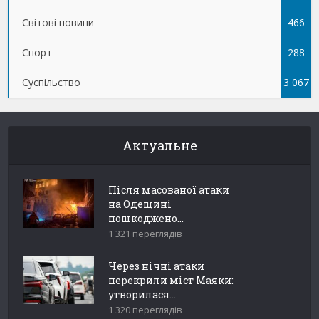
Світові новини
466
Спорт
288
Суспільство
3 067
Актуальне
Після масованої атаки
на Одещині
пошкоджено...
1 321 переглядів
Через нічні атаки
перекрили міст Маяки:
утворилася...
1 320 переглядів