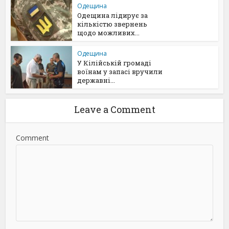
Одещина
Одещина лідирує за
кількістю звернень
щодо можливих...
Одещина
У Кілійській громаді
воїнам у запасі вручили
державні...
Leave a Comment
Comment