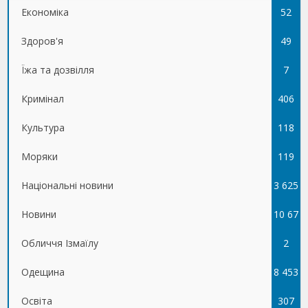
Економіка
52
Здоров'я
49
Їжа та дозвілля
7
Кримінал
406
Культура
118
Моряки
119
Національні новини
3 625
Новини
10 67
Обличчя Ізмаїлу
5
2
Одещина
8 453
Освіта
307