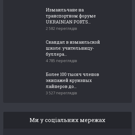
Измаильчане на
транспортном форуме
UKRAINIAN PORTS...
2 582 переглядів
Скандал в измаильской
школе: учительницу-
буллера...
4 785 переглядів
Более 100 тысяч членов
экипажей круизных
лайнеров до...
3 527 переглядів
Ми у соціальних мережах