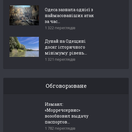
Одеса зазнала однієї з
наймасованіших атак
за час...
1 322 переглядів
Дунай на Одещині
досяг історичного
мінімуму: рівень...
1 321 переглядів
Обговорюване
Измаил:
«Морречсервис»
возобновил выдачу
паспортов...
1 782 переглядів