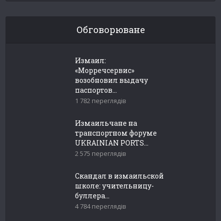
Обговорюване
Измаил:
«Морречсервис»
возобновил выдачу
паспортов...
1 782 переглядів
Измаильчане на
транспортном форуме
UKRAINIAN PORTS...
2 575 переглядів
Скандал в измаильской
школе: учительницу-
буллера...
4 784 переглядів