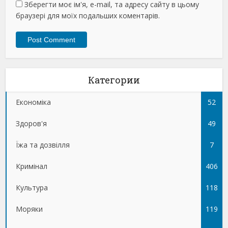
Зберегти моє ім'я, e-mail, та адресу сайту в цьому
браузері для моїх подальших коментарів.
Категории
Економіка
52
Здоров'я
49
Їжа та дозвілля
7
Кримінал
406
Культура
118
Моряки
119