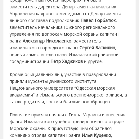
заместитель директора Департамента-начальник
Управления кадрового менеджмента Департамента
личного составва подполковник
Павел Горбатюк
,
заместитель начальника Южного регионального
управления по вопросам морской охраны капитан I
ранга
Александр Николаенко
, заместитель
измаильского горосдкого главы
Сергей Баткилин
,
первый заместитель главы Измаильской районной
госадминистрации
Пётр Хаджиков
и другие.
Кроме официальных лиц, участие в праздновании
приняли курсанты Дунайского института
Национального университета “Одесская морская
акадмемия” и Измаильского военно-морского лицея, а
также родители, гости и близкие новобранцев.
Принятие присяги начали с Гимна Украины и внесения
флага Измаильского учебно-тренировочного отряде
Морской охраны. К присутствующим обратился
командир отряда капитан I ранга
Илья Куценко
,