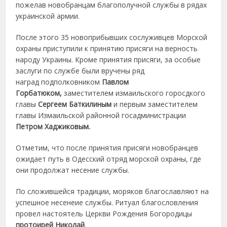
пожелав новобранцам благополучной службы в рядах
украинской армии.
После этого 35 новоприбывших сослуживцев Морской
охраны приступили к принятию присяги на верность
народу Украины. Кроме принятия присяги, за особые
заслуги по службе были вручены ряд
наград подполковником
Павлом
Горбатюком,
заместителем измаильского горосдкого
главы
Сергеем Баткилиным
и
первым заместителем
главы Измаильской районной госадминистрации
Петром Хаджиковым.
Отметим, что после принятия присяги новобранцев
ожидает путь в Одесский отряд морской охраны, где
они продолжат несение службы.
По сложившейся традиции, моряков благославляют на
успешное несенеие службы. Ритуал благословления
провел настоятель Церкви Рождения Богородицы
протоирей Николай
.