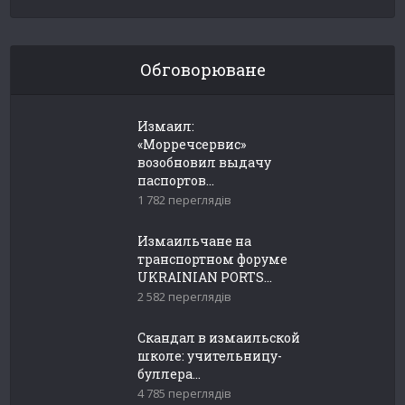
Обговорюване
Измаил:
«Морречсервис»
возобновил выдачу
паспортов...
1 782 переглядів
Измаильчане на
транспортном форуме
UKRAINIAN PORTS...
2 582 переглядів
Скандал в измаильской
школе: учительницу-
буллера...
4 785 переглядів