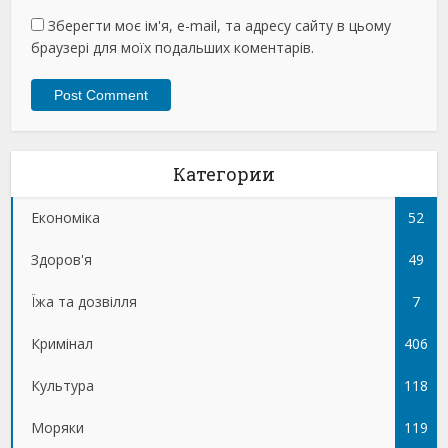
Зберегти моє ім'я, e-mail, та адресу сайту в цьому
браузері для моїх подальших коментарів.
Категории
Економіка
52
Здоров'я
49
Їжа та дозвілля
7
Кримінал
406
Культура
118
Моряки
119