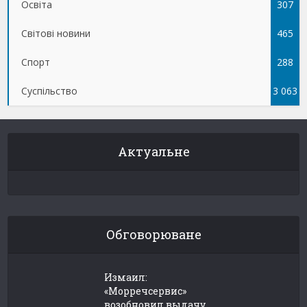
Освіта
307
Світові новини
465
Спорт
288
Суспільство
3 063
Актуальне
Обговорюване
Измаил:
«Морречсервис»
возобновил выдачу