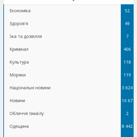
Економіка
52
Здоров'я
49
Їжа та дозвілля
7
Кримінал
406
Культура
118
Моряки
119
Національні новини
3 624
Новини
10 67
Обличчя Ізмаїлу
5
2
Одещина
8 442