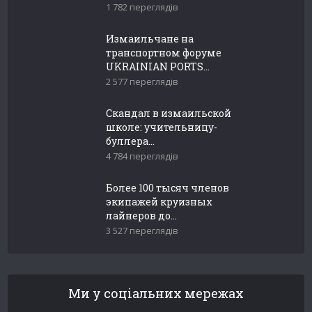
1 782 переглядів
Измаильчане на
транспортном форуме
UKRAINIAN PORTS...
2 577 переглядів
Скандал в измаильской
школе: учительницу-
буллера...
4 784 переглядів
Более 100 тысяч членов
экипажей круизных
лайнеров до...
3 527 переглядів
Ми у соціальних мережах