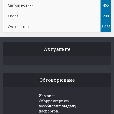
Світові новини
465
Спорт
288
Суспільство
3 065
Актуальне
Обговорюване
Измаил:
«Морречсервис»
возобновил выдачу
паспортов...