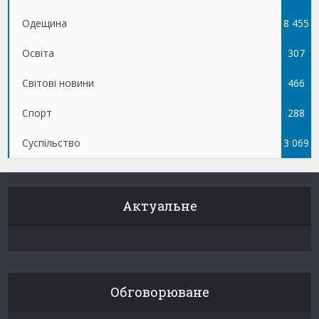
Одещина
8 455
Освіта
307
Світові новини
466
Спорт
288
Суспільство
3 069
Актуальне
Обговорюване