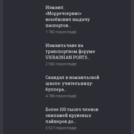
Измаил:
«Морречсервис»
возобновил выдачу
паспортов...
1 782 переглядів
Измаильчане на
транспортном форуме
UKRAINIAN PORTS...
2 582 переглядів
Скандал в измаильской
школе: учительницу-
буллера...
4 786 переглядів
Более 100 тысяч членов
экипажей круизных
лайнеров до...
3 527 переглядів