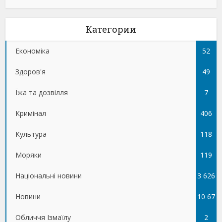
Категории
Економіка
52
Здоров'я
49
Їжа та дозвілля
7
Кримінал
406
Культура
118
Моряки
119
Національні новини
3 626
Новини
10 67
Обличчя Ізмаїлу
5
2