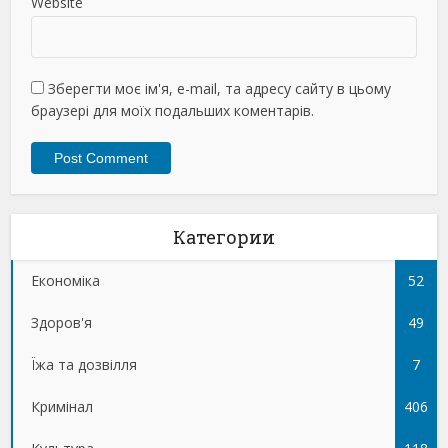
Website
Зберегти моє ім'я, e-mail, та адресу сайту в цьому
браузері для моїх подальших коментарів.
Категории
Економіка
52
Здоров'я
49
Їжа та дозвілля
7
Кримінал
406