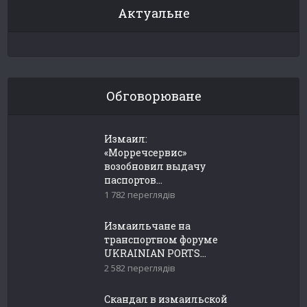
Актуальне
Обговорюване
Измаил:
«Морречсервис»
возобновил выдачу
паспортов...
1 782 переглядів
Измаильчане на
транспортном форуме
UKRAINIAN PORTS...
2 582 переглядів
Скандал в измаильской