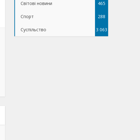
Світові новини
465
Спорт
288
Суспільство
3 063