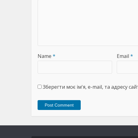
Name
*
Email
*
Зберегти моє ім'я, e-mail, та адресу с