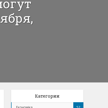
могут
ября,
Категории
Економіка
52