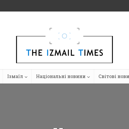
Ізмаїл
Національні новини
Світові нов