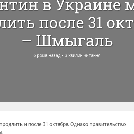
нтин в Украине 
лить после 31 окт
– Шмыгаль
6 років назад
3 хвилин читання
продлить и после 31 октября. Однако правительство
ы.