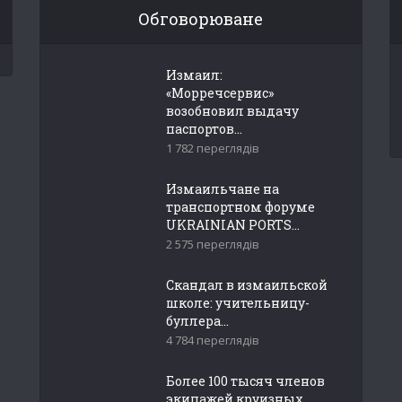
Обговорюване
Измаил:
«Морречсервис»
возобновил выдачу
паспортов...
1 782 переглядів
Измаильчане на
транспортном форуме
UKRAINIAN PORTS...
2 575 переглядів
Скандал в измаильской
школе: учительницу-
буллера...
4 784 переглядів
Более 100 тысяч членов
экипажей круизных