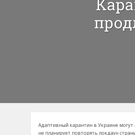
Кара
прод
Адаптивный карантин в Украине могут 
не планирует повторять локдаун стран