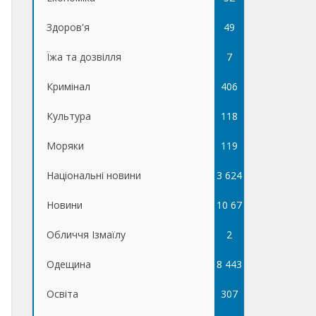
Здоров'я
49
Їжа та дозвілля
7
Кримінал
406
Культура
118
Моряки
119
Національні новини
3 624
Новини
10 67
Обличчя Ізмаїлу
5
2
Одещина
8 443
Освіта
307