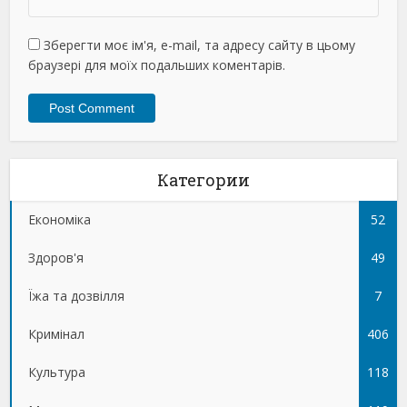
Зберегти моє ім'я, e-mail, та адресу сайту в цьому
браузері для моїх подальших коментарів.
Категории
Економіка
52
Здоров'я
49
Їжа та дозвілля
7
Кримінал
406
Культура
118