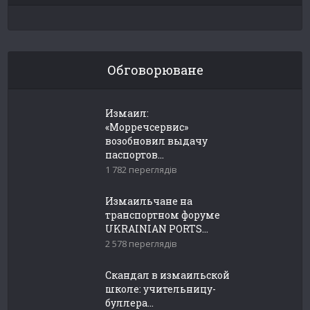
Обговорюване
Измаил:
«Морречсервис»
возобновил выдачу
паспортов...
1 782 переглядів
Измаильчане на
транспортном форуме
UKRAINIAN PORTS...
2 578 переглядів
Скандал в измаильской
школе: учительницу-
буллера...