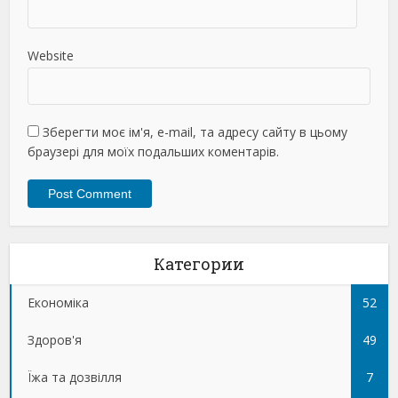
Website
Зберегти моє ім'я, e-mail, та адресу сайту в цьому
браузері для моїх подальших коментарів.
Категории
Економіка
52
Здоров'я
49
Їжа та дозвілля
7