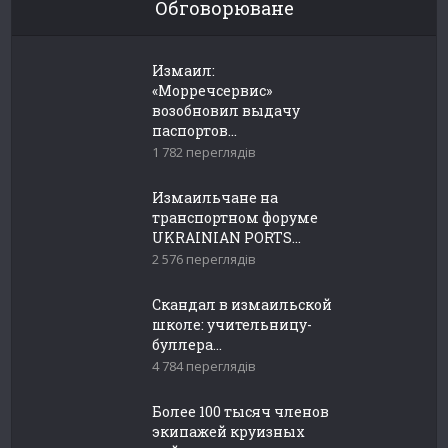
Обговорюване
Измаил:
«Морречсервис»
возобновил выдачу
паспортов...
1 782 переглядів
Измаильчане на
транспортном форуме
UKRAINIAN PORTS...
2 576 переглядів
Скандал в измаильской
школе: учительницу-
буллера...
4 784 переглядів
Более 100 тысяч членов
экипажей круизных