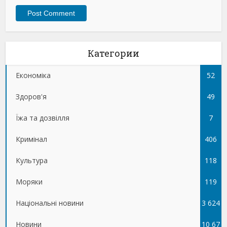
Категории
Економіка
52
Здоров'я
49
Їжа та дозвілля
7
Кримінал
406
Культура
118
Моряки
119
Національні новини
3 624
Новини
10 67