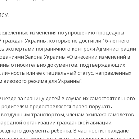
ПСУ.
пределенные изменения по упрощению процедуры
й граждан Украины, которые не достигли 16-летнего
сь экспертами пограничного контроля Администрации
бованиями Закона Украины «О внесении изменений в
аины относительно документов, подтверждающих
личность или ее специальный статус, направленных
 визового режима для Украины”.
ыезде за границу детей в случае их самостоятельного
 родителям предоставляется право поручать
 воздушным транспортом, членам экипажа самолетов
народной организации гражданской авиации.
оездного документа ребенка. В частности, граждане
го возраста, могут выезжать за границу до окончания