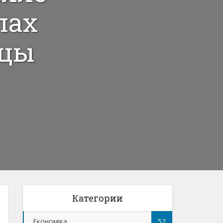
лах
ицы
Категории
Економіка
52