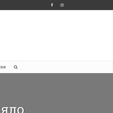
ини
няло