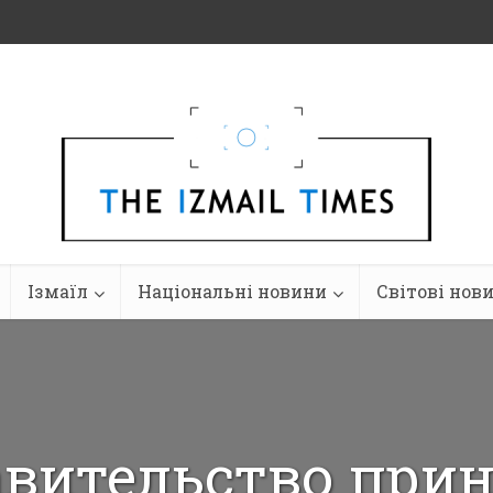
Ізмаїл
Національні новини
Світові нов
вительство при