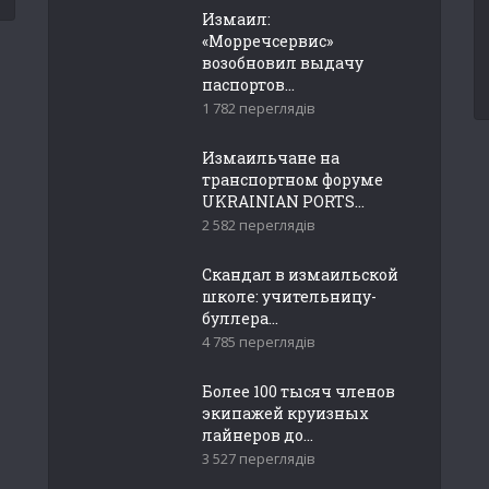
Измаил:
«Морречсервис»
возобновил выдачу
паспортов...
1 782 переглядів
Измаильчане на
транспортном форуме
UKRAINIAN PORTS...
2 582 переглядів
Скандал в измаильской
школе: учительницу-
буллера...
4 785 переглядів
Более 100 тысяч членов
экипажей круизных
лайнеров до...
3 527 переглядів