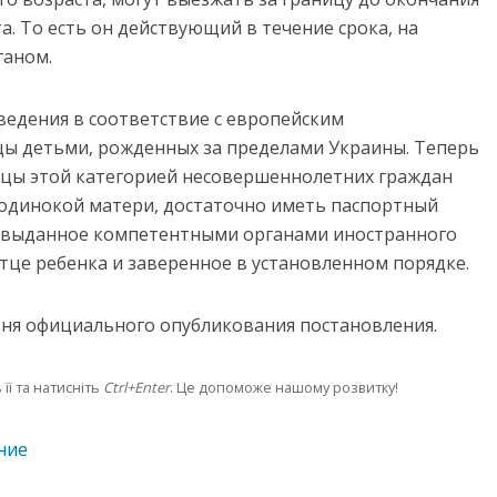
а. То есть он действующий в течение срока, на
ганом.
едения в соответствие с европейским
цы детьми, рожденных за пределами Украины. Теперь
ицы этой категорией несовершеннолетних граждан
одинокой матери, достаточно иметь паспортный
, выданное компетентными органами иностранного
отце ребенка и заверенное в установленном порядке.
 дня официального опубликования постановления.
її та натисніть
Ctrl+Enter
. Це допоможе нашому розвитку!
ние