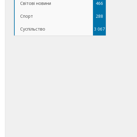
Світові новини
466
Спорт
288
Суспільство
3 067