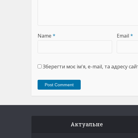
Name
*
Email
*
Зберегти моє ім'я, e-mail, та адресу с
Актуальне