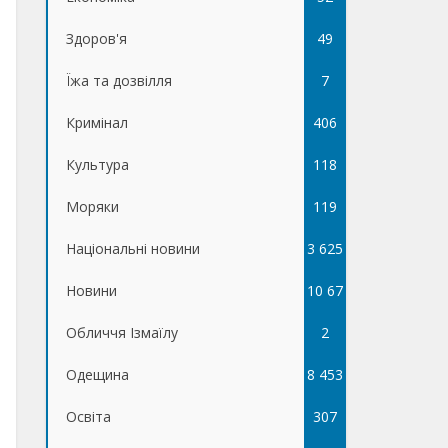
Здоров'я
49
Їжа та дозвілля
7
Кримінал
406
Культура
118
Моряки
119
Національні новини
3 625
Новини
10 67
Обличчя Ізмаїлу
5
2
Одещина
8 453
Освіта
307