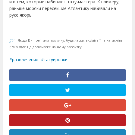
и к тем, которые набивают тату-мастера. К примеру,
раньше моряки пересёкшие Атлантику набивали на
руке якорь.
Якщо Ви помітили помилку, будь ласка, виділіть її та натисніть
Ctrl+Enter
. Це допоможе нашому розвитку!
развлечения
татуировки