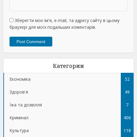
Зберегти моє ім'я, e-mail, та адресу сайту в цьому
браузері для моїх подальших коментарів.
Категории
Економіка
52
Здоров'я
49
Їжа та дозвілля
7
Кримінал
406
Культура
118