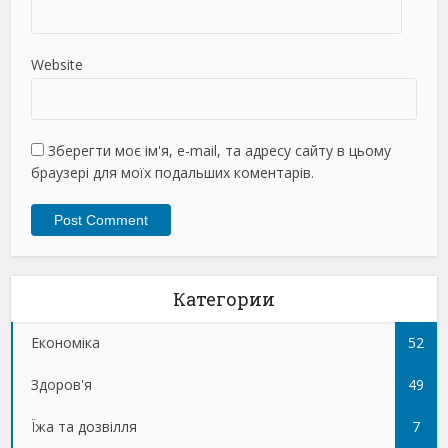
Website
Зберегти моє ім'я, e-mail, та адресу сайту в цьому
браузері для моїх подальших коментарів.
Категории
Економіка
52
Здоров'я
49
Їжа та дозвілля
7