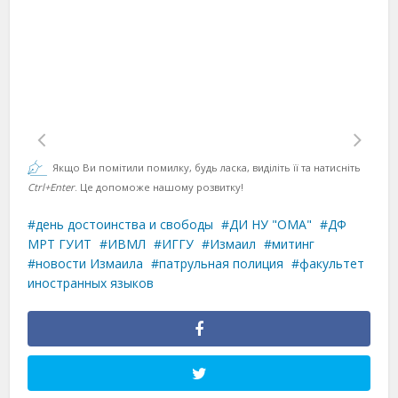
Якщо Ви помітили помилку, будь ласка, виділіть її та натисніть
Ctrl+Enter
. Це допоможе нашому розвитку!
день достоинства и свободы
ДИ НУ "ОМА"
ДФ
МРТ ГУИТ
ИВМЛ
ИГГУ
Измаил
митинг
новости Измаила
патрульная полиция
факультет
иностранных языков