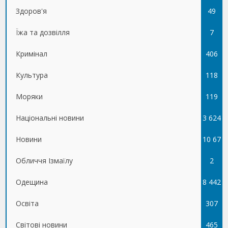
Здоров'я
49
Їжа та дозвілля
7
Кримінал
406
Культура
118
Моряки
119
Національні новини
3 624
Новини
10 67
Обличчя Ізмаїлу
5
2
Одещина
8 442
Освіта
307
Світові новини
465