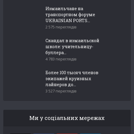
Измаильчане на
транспортном форуме
UKRAINIAN PORTS...
2 575 переглядів
Скандал в измаильской
школе: учительницу-
буллера...
4 783 переглядів
Более 100 тысяч членов
экипажей круизных
лайнеров до...
3 527 переглядів
Ми у соціальних мережах