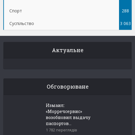
Спорт
288
Суспільство
3 063
Актуальне
Обговорюване
Измаил:
«Морречсервис»
возобновил выдачу
паспортов...
1 782 переглядів