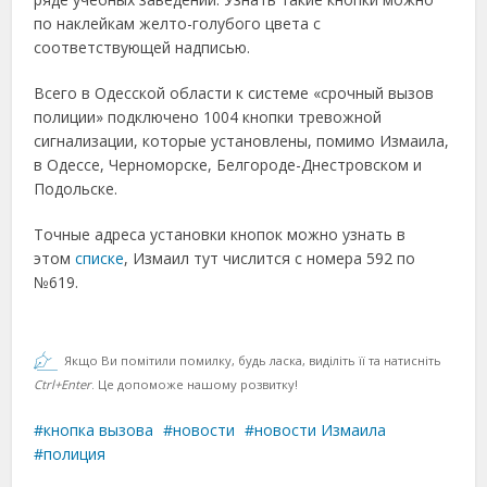
по наклейкам желто-голубого цвета с
соответствующей надписью.
Всего в Одесской области к системе «срочный вызов
полиции» подключено 1004 кнопки тревожной
сигнализации, которые установлены, помимо Измаила,
в Одессе, Черноморске, Белгороде-Днестровском и
Подольске.
Точные адреса установки кнопок можно узнать в
этом
списке
, Измаил тут числится с номера 592 по
№619.
Якщо Ви помітили помилку, будь ласка, виділіть її та натисніть
Ctrl+Enter
. Це допоможе нашому розвитку!
кнопка вызова
новости
новости Измаила
полиция