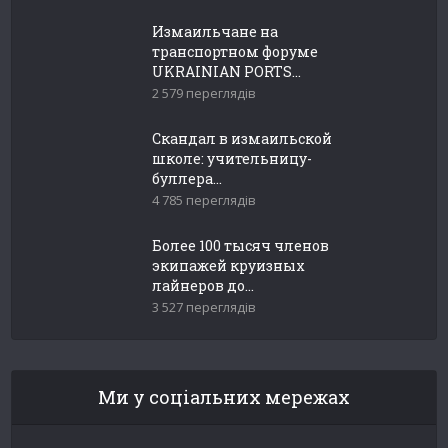
Измаильчане на
транспортном форуме
UKRAINIAN PORTS...
2 579 переглядів
Скандал в измаильской
школе: учительницу-
буллера...
4 785 переглядів
Более 100 тысяч членов
экипажей круизных
лайнеров до...
3 527 переглядів
Ми у соціальних мережах