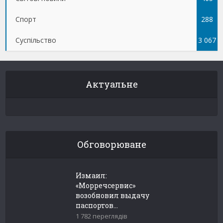
Спорт
288
Суспільство
3 067
Актуальне
Обговорюване
Измаил:
«Морречсервис»
возобновил выдачу
паспортов...
1 782 переглядів