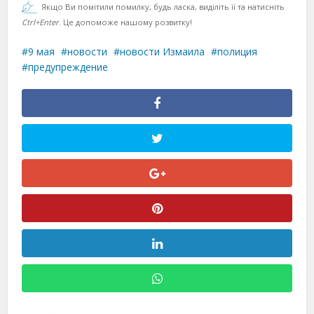
Якщо Ви помітили помилку, будь ласка, виділіть її та натисніть
Ctrl+Enter
. Це допоможе нашому розвитку!
9 мая
новости
новости Измаила
полиция
предупреждение