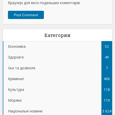
браузері для моїх подальших коментарів.
Категории
Економіка
52
Здоров'я
49
Їжа та дозвілля
7
Кримінал
406
Культура
118
Моряки
119
Національні новини
3 624