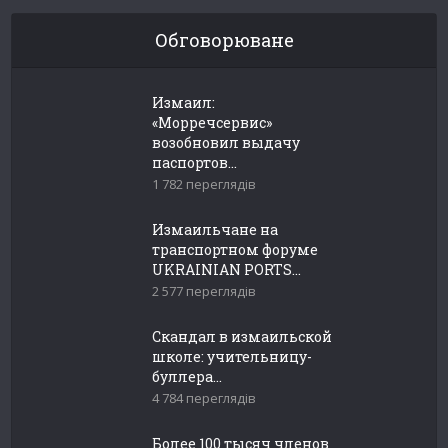
Обговорюване
Измаил:
«Морречсервис»
возобновил выдачу
паспортов...
1 782 переглядів
Измаильчане на
транспортном форуме
UKRAINIAN PORTS...
2 577 переглядів
Скандал в измаильской
школе: учительницу-
буллера...
4 784 переглядів
Более 100 тысяч членов